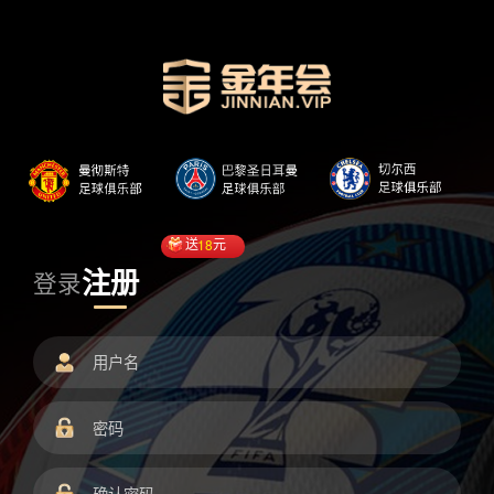
送
18
元
注册
登录